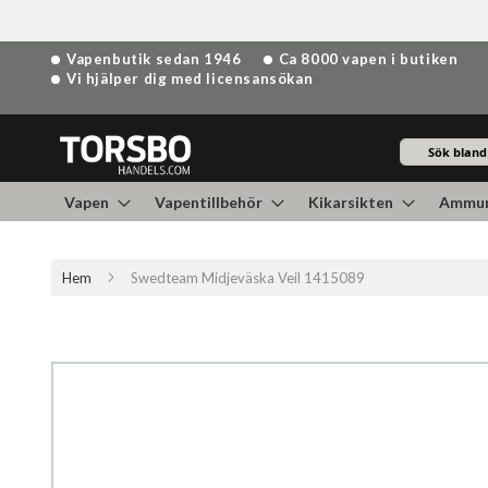
Hoppa
Vapenbutik sedan 1946
Ca 8000 vapen i butiken
till
Vi hjälper dig med licensansökan
innehållet
Sök
Vapen
Vapentillbehör
Kikarsikten
Ammun
Hem
Swedteam Midjeväska Veil 1415089
Hoppa
till
slutet
av
bildgalleriet