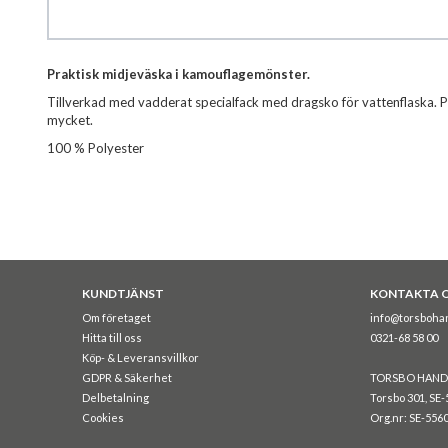
Hoppa
Praktisk midjeväska i kamouflagemönster.
till
Tillverkad med vadderat specialfack med dragsko för vattenflaska. Pa
början
mycket.
av
bildgalleriet
100 % Polyester
KUNDTJÄNST
KONTAKTA 
Om företaget
info@torsboha
Hitta till oss
0321-68 58 00
Köp- & Leveransvillkor
GDPR & Säkerhet
TORSBO HAND
Delbetalning
Torsbo 301, SE-
Cookies
Org.nr: SE-556