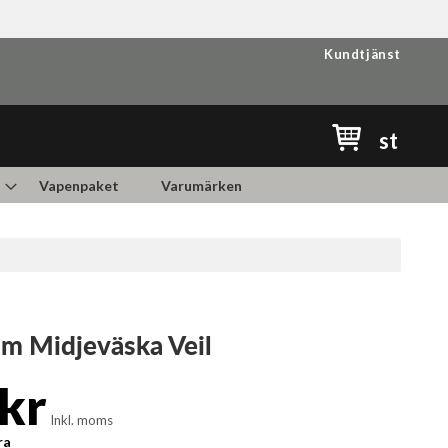
Kundtjänst
Min kundvag
st
Vapenpaket
Varumärken
m Midjeväska Veil
kr
Inkl. moms
ra