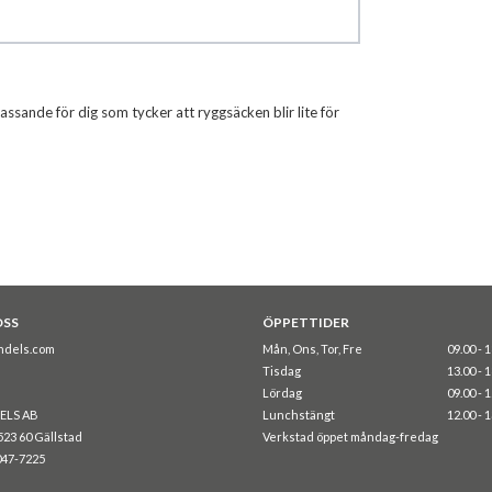
ssande för dig som tycker att ryggsäcken blir lite för
OSS
ÖPPETTIDER
ndels.com
Mån, Ons, Tor, Fre
09.00 - 
Tisdag
13.00 - 
Lördag
09.00 - 
ELS AB
Lunchstängt
12.00 - 
523 60 Gällstad
Verkstad öppet måndag-fredag
047-7225