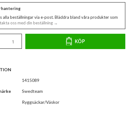
erhantering
s alla beställningar via e-post. Bläddra bland våra produkter som
akta oss med din beställning →
KÖP
TION
1415089
märke
Swedteam
Ryggsäckar/Väskor