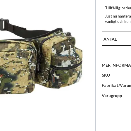
Tillfällig ord
Just nu hantera
vanligt och
kont
ANTAL
MER INFORMA
Mer
SKU
information
Fabrikat/Varu
Varugrupp