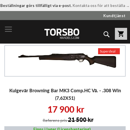
Beställningar görs tillfälligt via e-post.
Kontakta oss för att beställa →
Hoppa
Kundtjänst
till
innehållet
Sök
Hoppa
Superdeal
till
slutet
av
bildgalleriet
Hoppa
Kulgevär Browning Bar MK3 Comp.HC Vä. - .308 Win
till
början
(7,62X51)
av
17 900 kr
bildgalleriet
21 500 kr
Referens pris
Finns i lager (Licenshantering)