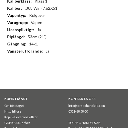
Klass 1
.308 Win (7,62X51)
Kulgevär
Vapen
Ja
53cm (21")
14x1
Ja
KUNDTJÄNST
KONTAKTA OSS
Om företaget
info@torsbohandels.com
Hitta till oss
0321-68 58 00
Köp- & Leveransvillkor
GDPR & Säkerhet
TORSBO HANDELS AB