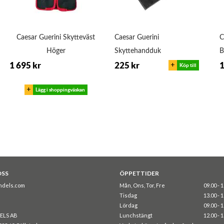
Caesar Guerini Skytteväst
Caesar Guerini
C
Höger
Skyttehandduk
B
+
1 695 kr
225 kr
1
Köp till
+
Lägg i shoppingväskan
OSS
ÖPPETTIDER
ndels.com
Mån, Ons, Tor, Fre
09.00 - 
Tisdag
13.00 - 
Lördag
09.00 - 
ELS AB
Lunchstängt
12.00 - 