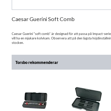
Caesar Guerini Soft Comb
Hoppa
till
början
av
Caesar Guerini ”soft comb” är designad för att passa på Impact-seri
bildgalleriet
vill ha en mjukare kolvkam. Observera att på den lägsta höjdinställni
stocken.
Torsbo rekommenderar