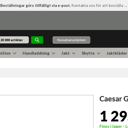
Beställningar görs tillfälligt via e-post.
Kontakta oss för att beställa →
Huvudvarumärken
Sök
ition
Handladdning
Jakt
Skytte
Jaktkläder
Caesar 
1 29
Finns i lager -