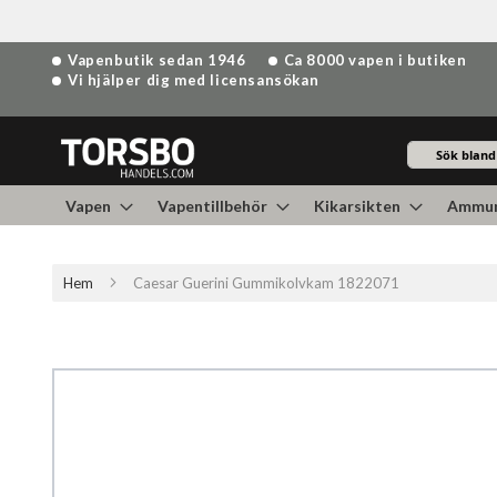
Hoppa
Vapenbutik sedan 1946
Ca 8000 vapen i butiken
till
Vi hjälper dig med licensansökan
innehållet
Sök
Vapen
Vapentillbehör
Kikarsikten
Ammun
Hem
Caesar Guerini Gummikolvkam 1822071
Hoppa
till
slutet
av
bildgalleriet