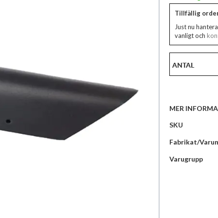
Tillfällig ord
Just nu hantera
vanligt och
kont
ANTAL
MER INFORMA
Mer
SKU
information
Fabrikat/Varu
Varugrupp