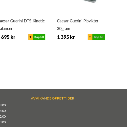
aesar Guerini DTS Kinetic
Caesar Guerini Pipvikter
Cae
alancer
30gram
+
+
 695 kr
1 395 kr
1 69
Köp till
Köp till
AVVIKANDE ÖPPETTIDER
18.00
18.00
12.00
13.00