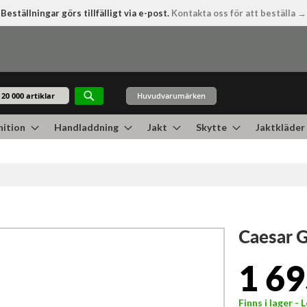
Beställningar görs tillfälligt via e-post.
Kontakta oss för att beställa →
Huvudvarumärken
Sök
ition
Handladdning
Jakt
Skytte
Jaktkläder
Caesar G
1 69
Finns i lager -