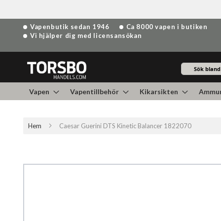
Hoppa
Vapenbutik sedan 1946
Ca 8000 vapen i butiken
till
Vi hjälper dig med licensansökan
innehållet
Sök
Vapen
Vapentillbehör
Kikarsikten
Ammun
Hem
Caesar Guerini DTS Kinetic Balancer 1822070
Hoppa
till
slutet
av
bildgalleriet