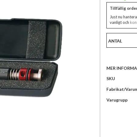
Tillfällig ord
Just nu hantera
vanligt och
kont
ANTAL
MER INFORMA
Mer
SKU
information
Fabrikat/Varu
Varugrupp