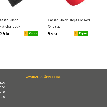
aesar Guerini
Caesar Guerini Keps Pro Red
Caesa
kyttehandduk
One size
One s
+
+
25 kr
95 kr
95 k
Köp till
Köp till
AVVIKANDE ÖPPETTIDER
18.00
18.00
12.00
13.00