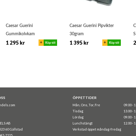
Caesar Guerini
Caesar Guerini Pipvikter
C
Gummikolvkam
30gram
S
+
+
1 295 kr
1 395 kr
2
Köp till
Köp till
OSS
ÖPPETTIDER
ndels.com
Mån, Ons, Tor, Fre
09.00 - 
Tisdag
13.00 - 
Lördag
09.00 - 
ELS AB
Lunchstängt
12.00 - 
523 60 Gällstad
Verkstad öppet måndag-fredag
047-7225