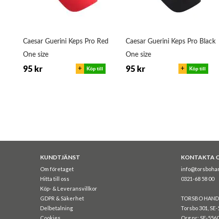
Caesar Guerini Keps Pro Red
Caesar Guerini Keps Pro Black
One size
One size
+
+
95 kr
95 kr
l
Köp till
Köp till
KUNDTJÄNST
KONTAKTA 
Om företaget
info@torsboha
Hitta till oss
0321-68 58 00
Köp- & Leveransvillkor
GDPR & Säkerhet
TORSBO HAND
Delbetalning
Torsbo 301, SE-
Cookies
Org.nr: SE-556