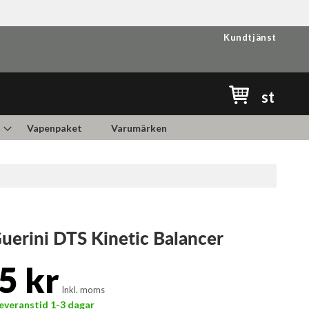
Kundtjänst
Min kundvag
st
Vapenpaket
Varumärken
uerini DTS Kinetic Balancer
5 kr
Inkl. moms
 Leveranstid 1-3 dagar