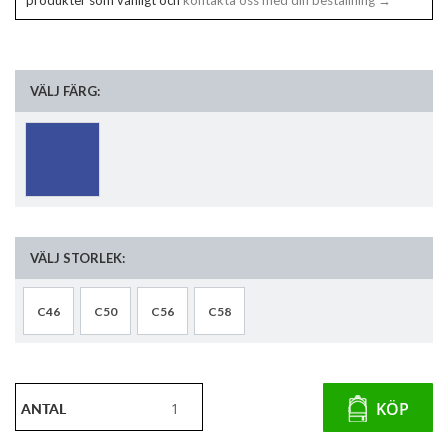
produkter som vanligt och
kontakta oss med din beställning →
VÄLJ FÄRG:
VÄLJ STORLEK:
C46
C50
C56
C58
ANTAL
KÖP