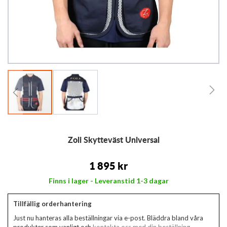
Hoppa
Zoli Skytteväst Universal
till
början
av
1 895 kr
bildgalleriet
Finns i lager - Leveranstid 1-3 dagar
Tillfällig orderhantering
Just nu hanteras alla beställningar via e-post. Bläddra bland våra