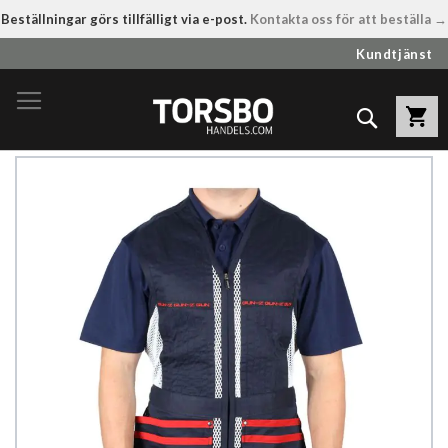
Beställningar görs tillfälligt via e-post.
Kontakta oss för att beställa →
Hoppa
Kundtjänst
till
innehållet
Sök
Hoppa
till
slutet
av
bildgalleriet