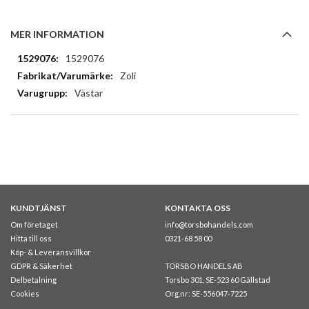
MER INFORMATION
Mer
1529076
information
Zoli
Västar
KUNDTJÄNST
KONTAKTA OSS
Om företaget
info@torsbohandels.com
Hitta till oss
0321-68 58 00
Köp- & Leveransvillkor
GDPR & Säkerhet
TORSBO HANDELS AB
Delbetalning
Torsbo 301, SE-523 60 Gällstad
Cookies
Org.nr: SE-556047-7225