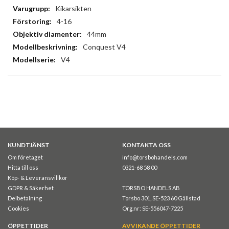
Kikarsikten
4-16
44mm
Conquest V4
V4
KUNDTJÄNST
KONTAKTA OSS
Om företaget
info@torsbohandels.com
Hitta till oss
0321-68 58 00
Köp- & Leveransvillkor
GDPR & Säkerhet
TORSBO HANDELS AB
Delbetalning
Torsbo 301, SE-523 60 Gällstad
Cookies
Org.nr: SE-556047-7225
ÖPPETTIDER
AVVIKANDE ÖPPETTIDER