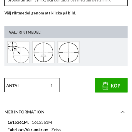
produkter som vanligt och
kontakta oss med din beställning →
Välj riktmedel genom att klicka på bild.
VÄLJ RIKTMEDEL:
ANTAL
KÖP
MER INFORMATION
Mer
1615361M
information
Zeiss