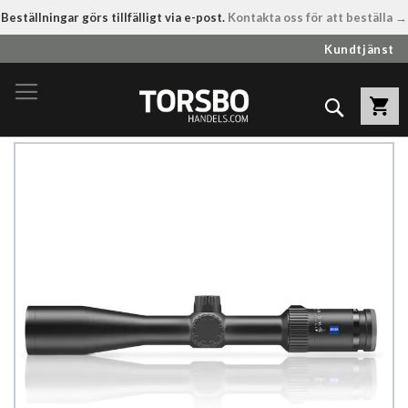
Beställningar görs tillfälligt via e-post.
Kontakta oss för att beställa →
Hoppa
Kundtjänst
till
innehållet
Sök
Hoppa
till
slutet
av
bildgalleriet