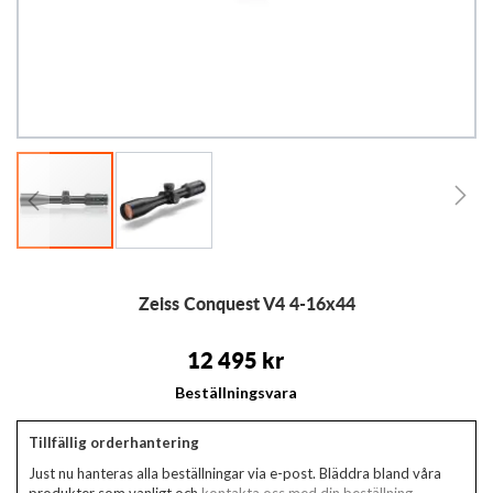
Hoppa
Zeiss Conquest V4 4-16x44
till
början
av
12 495 kr
bildgalleriet
Beställningsvara
Tillfällig orderhantering
Just nu hanteras alla beställningar via e-post. Bläddra bland våra