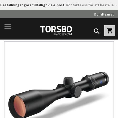
Beställningar görs tillfälligt via e-post.
Kontakta oss för att beställa →
Hoppa
Kundtjänst
till
innehållet
Sök
Hoppa
till
slutet
av
bildgalleriet