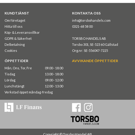
KUNDTJÄNST
KONTAKTA OSS
Om företaget
info@torsbohandels.com
Hitta till oss
0321-68 58 00
Köp- & Leveransvillkor
GDPR & Säkerhet
TORSBO HANDELS AB
Delbetalning
Torsbo 301, SE-523 60 Gällstad
Cookies
Org.nr: SE-556047-7225
ÖPPETTIDER
AVVIKANDE ÖPPETTIDER
Mån, Ons, Tor, Fre
09.00 - 18.00
Tisdag
13.00 - 18.00
Lördag
09.00 - 12.00
Lunchstängt
12.00 - 13.00
Verkstad öppet måndag-fredag
Copyright © Torsbo Handel AB