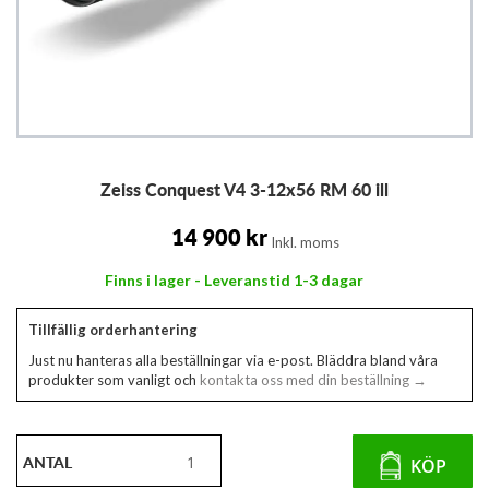
Hoppa
Zeiss Conquest V4 3-12x56 RM 60 ill
till
början
av
14 900 kr
Inkl. moms
bildgalleriet
Finns i lager - Leveranstid 1-3 dagar
Tillfällig orderhantering
Just nu hanteras alla beställningar via e-post. Bläddra bland våra
produkter som vanligt och
kontakta oss med din beställning →
ANTAL
KÖP