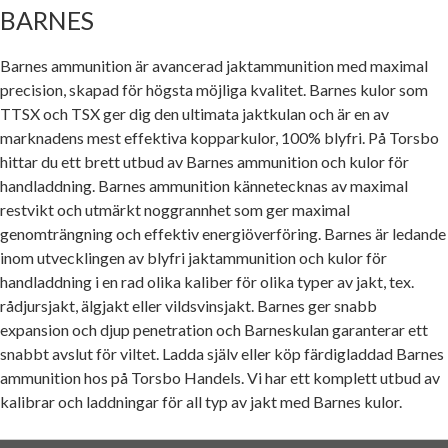
BARNES
Barnes ammunition är avancerad jaktammunition med maximal
precision, skapad för högsta möjliga kvalitet. Barnes kulor som
TTSX och TSX ger dig den ultimata jaktkulan och är en av
marknadens mest effektiva kopparkulor, 100% blyfri. På Torsbo
hittar du ett brett utbud av Barnes ammunition och kulor för
handladdning. Barnes ammunition kännetecknas av maximal
restvikt och utmärkt noggrannhet som ger maximal
genomträngning och effektiv energiöverföring. Barnes är ledande
inom utvecklingen av blyfri jaktammunition och kulor för
handladdning i en rad olika kaliber för olika typer av jakt, tex.
rådjursjakt, älgjakt eller vildsvinsjakt. Barnes ger snabb
expansion och djup penetration och Barneskulan garanterar ett
snabbt avslut för viltet. Ladda själv eller köp färdigladdad Barnes
ammunition hos på Torsbo Handels. Vi har ett komplett utbud av
kalibrar och laddningar för all typ av jakt med Barnes kulor.