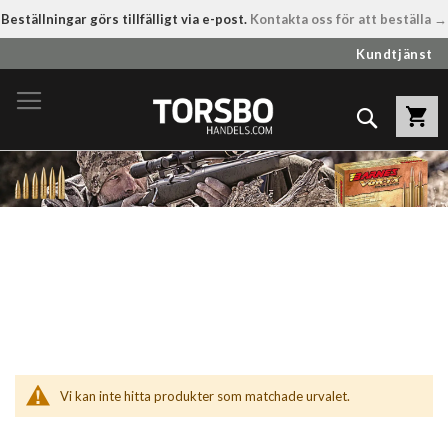
Beställningar görs tillfälligt via e-post.
Kontakta oss för att beställa →
Hoppa
Kundtjänst
till
innehållet
Sök
Vi kan inte hitta produkter som matchade urvalet.