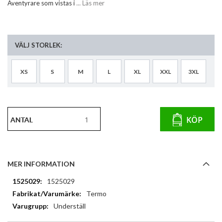
Äventyrare som vistas i
... Läs mer
VÄLJ STORLEK:
XS
S
M
L
XL
XXL
3XL
ANTAL
KÖP
MER INFORMATION
Mer
1525029
information
Termo
Underställ