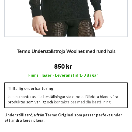
Hoppa
Termo Underställströja Woolnet med rund hals
till
början
av
850 kr
bildgalleriet
Finns i lager - Leveranstid 1-3 dagar
Tillfällig orderhantering
Just nu hanteras alla beställningar via e-post. Bläddra bland våra
produkter som vanligt och
kontakta oss med din beställning →
Underställströja från Termo Original som passar perfekt under
ett andra lager plagg.