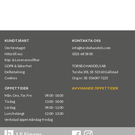
KUNDTJÄNST
KONTAKTA OSS
Om företaget
info@torsbohandels.com
Hitta till oss
0321-68 58 00
Köp- & Leveransvillkor
GDPR & Säkerhet
TORSBO HANDELS AB
Delbetalning
Torsbo 301, SE-523 60 Gällstad
Cookies
Org.nr: SE-556047-7225
ÖPPETTIDER
AVVIKANDE ÖPPETTIDER
Mån, Ons, Tor, Fre
09.00 - 18.00
Tisdag
13.00 - 18.00
Lördag
09.00 - 12.00
Lunchstängt
12.00 - 13.00
Verkstad öppet måndag-fredag