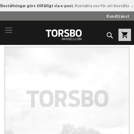
Beställningar görs tillfälligt via e-post.
Kontakta oss för att beställa →
Hoppa
Kundtjänst
till
innehållet
Sök
Hoppa
till
slutet
av
bildgalleriet