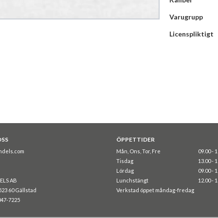
Varugrupp
Licenspliktigt
OSS
ÖPPETTIDER
ndels.com
Mån, Ons, Tor, Fre
09.00 - 
Tisdag
13.00 - 
Lördag
09.00 - 
ELS AB
Lunchstängt
12.00 - 
523 60 Gällstad
Verkstad öppet måndag-fredag
047-7225