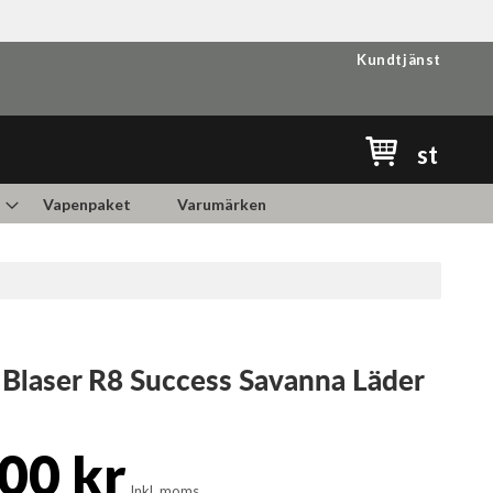
Kundtjänst
Min kundvag
st
Vapenpaket
Varumärken
Blaser R8 Success Savanna Läder
00 kr
Inkl. moms