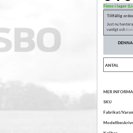
Finns i lager (
Tillfällig ord
Just nu hantera
vanligt och
kont
DENNA 
ANTAL
MER INFORMA
Mer
SKU
information
Fabrikat/Varu
Modellbeskriv
Kaliber