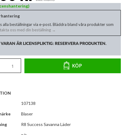
Licenshantering)
erhantering
s alla beställningar via e-post. Bläddra bland våra produkter som
akta oss med din beställning →
VARAN ÄR LICENSPLIKTIG: RESERVERA PRODUKTEN.
KÖP
TION
107138
märke
Blaser
ning
R8 Success Savanna Läder
n/a