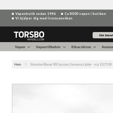
Hoppa
Vapenbutik sedan 1946
Ca 8000 vapen i butiken
till
Vi hjälper dig med licensansökan
innehållet
Sök
Vapen
Vapentillbehör
Kikarsikten
Ammun
Hem
Stomme Blaser R8 Success Savanna Läder - n/a 107138
Hoppa
till
slutet
av
bildgalleriet