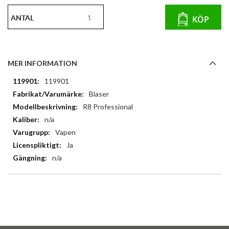
ANTAL
KÖP
MER INFORMATION
Mer
119901
information
Blaser
R8 Professional
n/a
Vapen
Ja
n/a