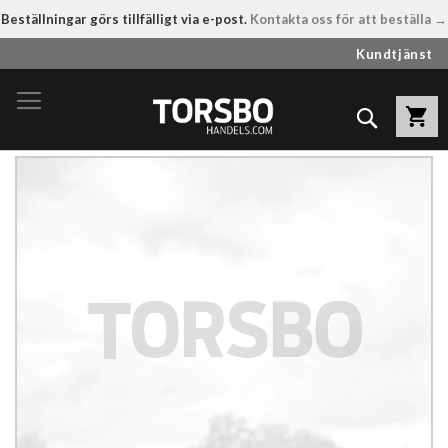
Beställningar görs tillfälligt via e-post.
Kontakta oss för att beställa →
Hoppa
Kundtjänst
till
innehållet
Sök
Hoppa
till
slutet
av
bildgalleriet