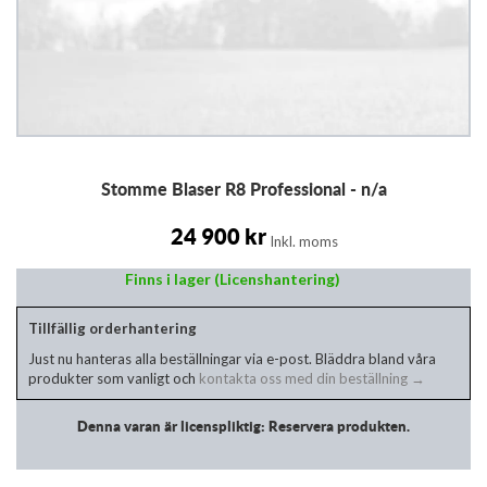
Hoppa
Stomme Blaser R8 Professional - n/a
till
början
av
24 900 kr
Inkl. moms
bildgalleriet
Finns i lager (Licenshantering)
Tillfällig orderhantering
Just nu hanteras alla beställningar via e-post. Bläddra bland våra
produkter som vanligt och
kontakta oss med din beställning →
Denna varan är licenspliktig: Reservera produkten.