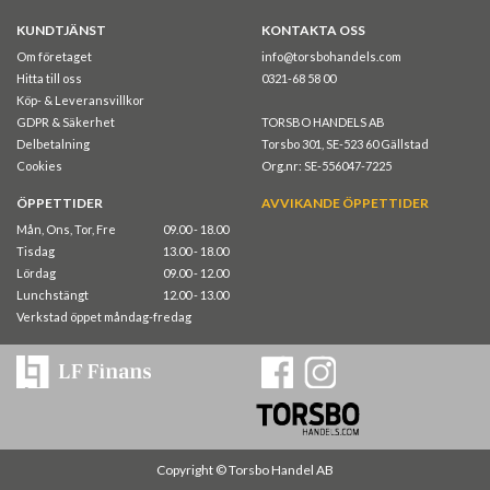
KUNDTJÄNST
KONTAKTA OSS
Om företaget
info@torsbohandels.com
Hitta till oss
0321-68 58 00
Köp- & Leveransvillkor
GDPR & Säkerhet
TORSBO HANDELS AB
Delbetalning
Torsbo 301, SE-523 60 Gällstad
Cookies
Org.nr: SE-556047-7225
ÖPPETTIDER
AVVIKANDE ÖPPETTIDER
Mån, Ons, Tor, Fre
09.00 - 18.00
Tisdag
13.00 - 18.00
Lördag
09.00 - 12.00
Lunchstängt
12.00 - 13.00
Verkstad öppet måndag-fredag
Copyright © Torsbo Handel AB