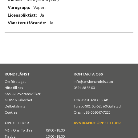
Vapen
Ja
Ja
KUNDTJÄNST
KONTAKTA OSS
Om företaget
info@torsbohandels.com
Hitta till oss
0321-68 58 00
Köp- & Leveransvillkor
GDPR & Säkerhet
TORSBO HANDELS AB
Delbetalning
Torsbo 301, SE-523 60 Gällstad
Cookies
Org.nr: SE-556047-7225
ÖPPETTIDER
AVVIKANDE ÖPPETTIDER
Mån, Ons, Tor, Fre
09.00 - 18.00
Tisdag
13.00 - 18.00