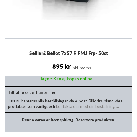
Hoppa
Sellier&Bellot 7x57 R FMJ Frp- 50st
till
början
av
895 kr
Inkl. moms
bildgalleriet
I lager: Kan ej köpas online
Tillfällig orderhantering
Just nu hanteras alla beställningar via e-post. Bläddra bland våra
produkter som vanligt och
kontakta oss med din beställning →
Denna varan är licenspliktig: Reservera produkten.