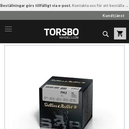
Beställningar görs tillfälligt via e-post.
Kontakta oss för att beställa →
Hoppa
Kundtjänst
till
innehållet
Sök
Hoppa
till
slutet
av
bildgalleriet