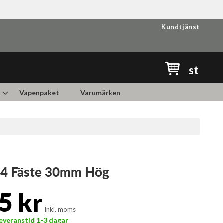
Kundtjänst
Min kundvag
st
Vapenpaket
Varumärken
04 Fäste 30mm Hög
5 kr
Inkl. moms
 Leveranstid 1-3 dagar