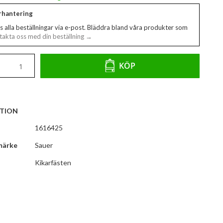
erhantering
s alla beställningar via e-post. Bläddra bland våra produkter som
akta oss med din beställning →
KÖP
TION
1616425
märke
Sauer
Kikarfästen