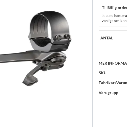
Tillfällig ord
Just nu hantera
vanligt och
kont
ANTAL
MER INFORMA
Mer
SKU
information
Fabrikat/Varu
Varugrupp