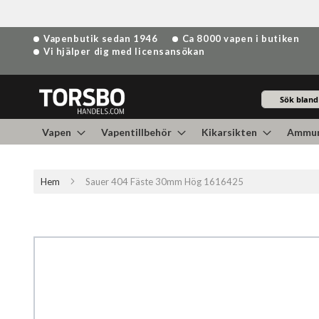
Hoppa
Vapenbutik sedan 1946
Ca 8000 vapen i butiken
till
Vi hjälper dig med licensansökan
innehållet
Sök
Vapen
Vapentillbehör
Kikarsikten
Ammun
Hem
Sauer 404 Fäste 30mm Hög 1616425
Hoppa
till
slutet
av
bildgalleriet