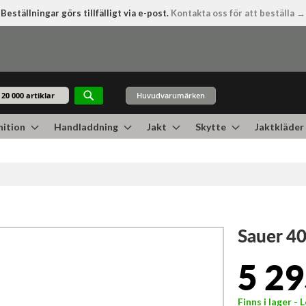
Beställningar görs tillfälligt via e-post.
Kontakta oss för att beställa →
Huvudvarumärken
Sök
ition
Handladdning
Jakt
Skytte
Jaktkläder
Sauer 4
5 29
Finns i lager -