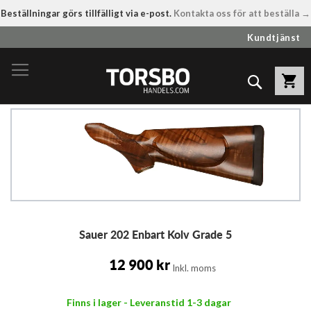
Beställningar görs tillfälligt via e-post.
Kontakta oss för att beställa →
Hoppa
Kundtjänst
till
innehållet
Sök
Hoppa
till
slutet
av
bildgalleriet
Hoppa
Sauer 202 Enbart Kolv Grade 5
till
början
av
12 900 kr
Inkl. moms
bildgalleriet
Finns i lager - Leveranstid 1-3 dagar