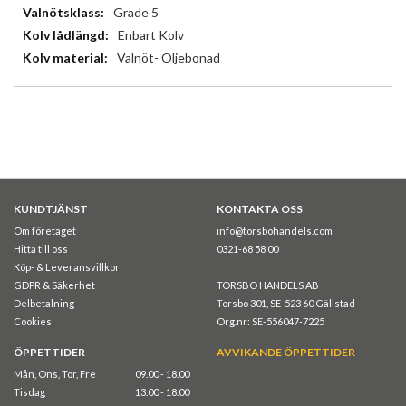
Grade 5
Enbart Kolv
Valnöt- Oljebonad
KUNDTJÄNST
KONTAKTA OSS
Om företaget
info@torsbohandels.com
Hitta till oss
0321-68 58 00
Köp- & Leveransvillkor
GDPR & Säkerhet
TORSBO HANDELS AB
Delbetalning
Torsbo 301, SE-523 60 Gällstad
Cookies
Org.nr: SE-556047-7225
ÖPPETTIDER
AVVIKANDE ÖPPETTIDER
Mån, Ons, Tor, Fre
09.00 - 18.00
Tisdag
13.00 - 18.00