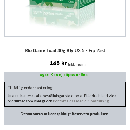
Hoppa
Rio Game Load 30g Bly US 5 - Frp 25st
till
början
av
165 kr
Inkl. moms
bildgalleriet
I lager: Kan ej köpas online
Tillfällig orderhantering
Just nu hanteras alla beställningar via e-post. Bläddra bland våra
produkter som vanligt och
kontakta oss med din beställning →
Denna varan är licenspliktig: Reservera produkten.