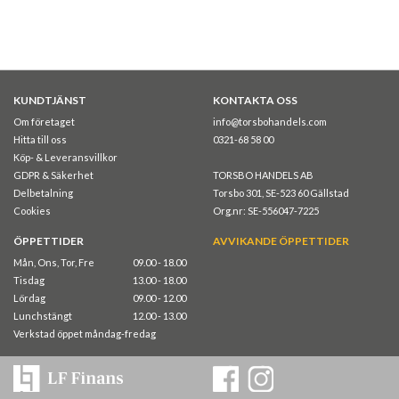
KUNDTJÄNST
KONTAKTA OSS
Om företaget
info@torsbohandels.com
Hitta till oss
0321-68 58 00
Köp- & Leveransvillkor
GDPR & Säkerhet
TORSBO HANDELS AB
Delbetalning
Torsbo 301, SE-523 60 Gällstad
Cookies
Org.nr: SE-556047-7225
ÖPPETTIDER
AVVIKANDE ÖPPETTIDER
Mån, Ons, Tor, Fre
09.00 - 18.00
Tisdag
13.00 - 18.00
Lördag
09.00 - 12.00
Lunchstängt
12.00 - 13.00
Verkstad öppet måndag-fredag