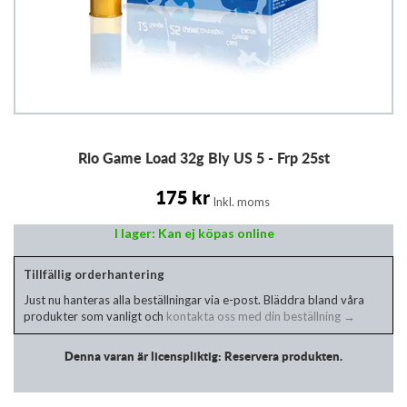
Hoppa
Rio Game Load 32g Bly US 5 - Frp 25st
till
början
av
175 kr
Inkl. moms
bildgalleriet
I lager: Kan ej köpas online
Tillfällig orderhantering
Just nu hanteras alla beställningar via e-post. Bläddra bland våra
produkter som vanligt och
kontakta oss med din beställning →
Denna varan är licenspliktig: Reservera produkten.