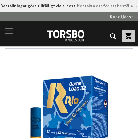
Beställningar görs tillfälligt via e-post.
Kontakta oss för att beställa →
Hoppa
Kundtjänst
till
innehållet
Sök
Hoppa
till
slutet
av
bildgalleriet