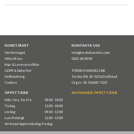
KUNDTJÄNST
KONTAKTA OSS
Om företaget
info@torsbohandels.com
Hitta till oss
0321-68 58 00
Köp- & Leveransvillkor
GDPR & Säkerhet
TORSBO HANDELS AB
Delbetalning
Torsbo 301, SE-523 60 Gällstad
Cookies
Org.nr: SE-556047-7225
ÖPPETTIDER
AVVIKANDE ÖPPETTIDER
Mån, Ons, Tor, Fre
09.00 - 18.00
Tisdag
13.00 - 18.00
Lördag
09.00 - 12.00
Lunchstängt
12.00 - 13.00
Verkstad öppet måndag-fredag