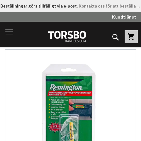
Beställningar görs tillfälligt via e-post.
Kontakta oss för att beställa →
Hoppa
Kundtjänst
till
innehållet
Sök
Hoppa
till
slutet
av
bildgalleriet