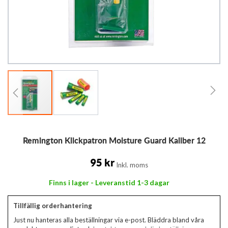
Hoppa
Remington Klickpatron Moisture Guard Kaliber 12
till
början
av
95 kr
Inkl. moms
bildgalleriet
Finns i lager - Leveranstid 1-3 dagar
Tillfällig orderhantering
Just nu hanteras alla beställningar via e-post. Bläddra bland våra