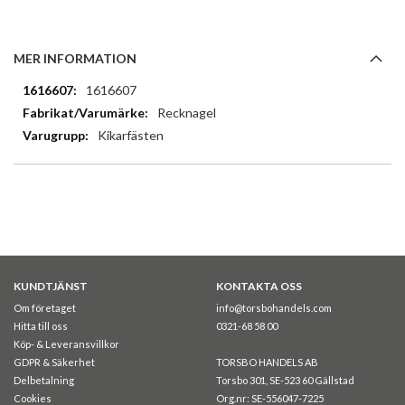
MER INFORMATION
Mer
1616607
information
Recknagel
Kikarfästen
KUNDTJÄNST
KONTAKTA OSS
Om företaget
info@torsbohandels.com
Hitta till oss
0321-68 58 00
Köp- & Leveransvillkor
GDPR & Säkerhet
TORSBO HANDELS AB
Delbetalning
Torsbo 301, SE-523 60 Gällstad
Cookies
Org.nr: SE-556047-7225