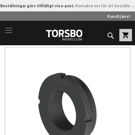
Beställningar görs tillfälligt via e-post.
Kontakta oss för att beställa →
Hoppa
Kundtjänst
till
innehållet
Sök
Hoppa
till
slutet
av
bildgalleriet