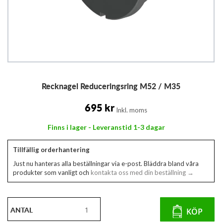
Hoppa
Recknagel Reduceringsring M52 / M35
till
början
av
695 kr
Inkl. moms
bildgalleriet
Finns i lager - Leveranstid 1-3 dagar
Tillfällig orderhantering
Just nu hanteras alla beställningar via e-post. Bläddra bland våra
produkter som vanligt och
kontakta oss med din beställning →
ANTAL
KÖP