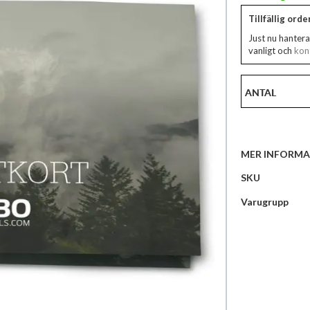
Tillfällig ord
Just nu hantera
vanligt och
kont
ANTAL
MER INFORMA
Mer
SKU
information
Varugrupp