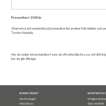
Hoppa
Presentkort 1500 kr
till
början
Oberserva att utseendet på presentkortet avviker från bilden som p
av
Torsbo Handels.
bildgalleriet
Har du redan ett presentkort som du vill uttnyttja hos oss vid ditt 
hur du går tillväga.
KUNDTJÄNST
KONTAKTA 
Om företaget
info@torsboha
Hitta till oss
0321-68 58 00