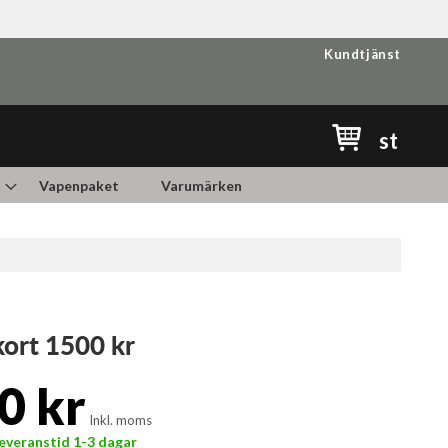
Kundtjänst
Min kundvag
st
Vapenpaket
Varumärken
ort 1500 kr
0 kr
Inkl. moms
 Leveranstid 1-3 dagar