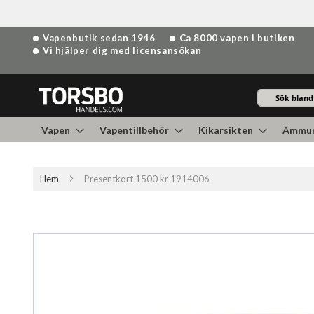
Hoppa
Vapenbutik sedan 1946
Ca 8000 vapen i butiken
till
Vi hjälper dig med licensansökan
innehållet
Sök
Vapen
Vapentillbehör
Kikarsikten
Ammun
Hem
Presentkort 1500 kr 1914006
Hoppa
till
slutet
av
bildgalleriet