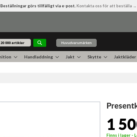
Beställningar görs tillfälligt via e-post.
Kontakta oss för att beställa →
Huvudvarumärken
Sök
ition
Handladdning
Jakt
Skytte
Jaktkläder
Presentk
1 50
Finns i lager -