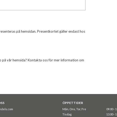
resenteras på hemsidan. Presentkortet gäller endast hos
köp på vår hemsida? Kontakta oss för mer information om
OSS
ÖPPETTIDER
ndels.com
Mån, Ons, Tor, Fre
09.00 - 
Tisdag
13.00 - 