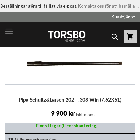
Beställningar görs tillfälligt via e-post.
Kontakta oss för att beställa →
Hoppa
Kundtjänst
till
innehållet
Sök
Hoppa
till
slutet
av
bildgalleriet
Hoppa
Pipa Schultz&Larsen 202 - .308 Win (7,62X51)
till
början
av
9 900 kr
Inkl. moms
bildgalleriet
Finns i lager (Licenshantering)
Tillfällig orderhantering