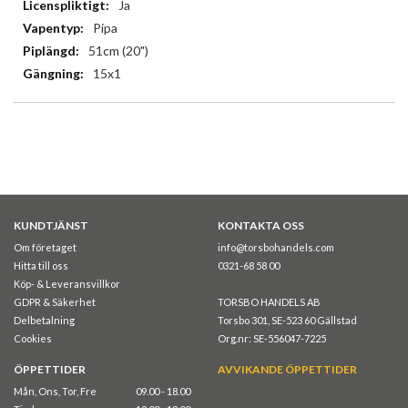
Ja
Pipa
51cm (20")
15x1
KUNDTJÄNST
KONTAKTA OSS
Om företaget
info@torsbohandels.com
Hitta till oss
0321-68 58 00
Köp- & Leveransvillkor
GDPR & Säkerhet
TORSBO HANDELS AB
Delbetalning
Torsbo 301, SE-523 60 Gällstad
Cookies
Org.nr: SE-556047-7225
ÖPPETTIDER
AVVIKANDE ÖPPETTIDER
Mån, Ons, Tor, Fre
09.00 - 18.00