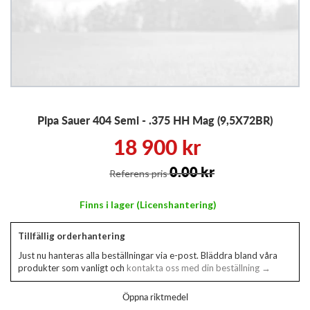
Hoppa
Pipa Sauer 404 Semi - .375 HH Mag (9,5X72BR)
till
början
18 900 kr
av
bildgalleriet
0.00 kr
Referens pris
Finns i lager (Licenshantering)
Tillfällig orderhantering
Just nu hanteras alla beställningar via e-post. Bläddra bland våra
produkter som vanligt och
kontakta oss med din beställning →
Öppna riktmedel