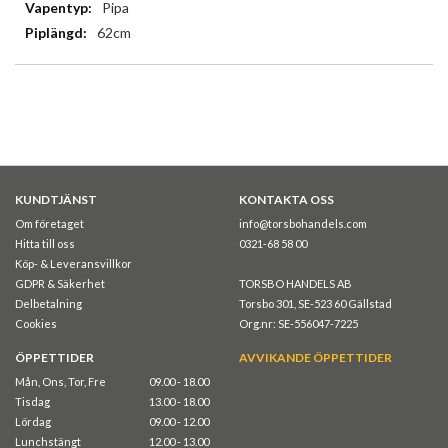
Pipa
62cm
KUNDTJÄNST
KONTAKTA OSS
Om företaget
info@torsbohandels.com
Hitta till oss
0321-68 58 00
Köp- & Leveransvillkor
GDPR & Säkerhet
TORSBO HANDELS AB
Delbetalning
Torsbo 301, SE-523 60 Gällstad
Cookies
Org.nr: SE-556047-7225
ÖPPETTIDER
AVVIKANDE ÖPPETTIDER
Mån, Ons, Tor, Fre
09.00 - 18.00
Tisdag
13.00 - 18.00
Lördag
09.00 - 12.00
Lunchstängt
12.00 - 13.00