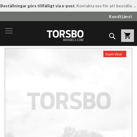
Beställningar görs tillfälligt via e-post.
Kontakta oss för att beställa →
Hoppa
Kundtjänst
till
innehållet
Sök
Hoppa
Superdeal
till
slutet
av
bildgalleriet