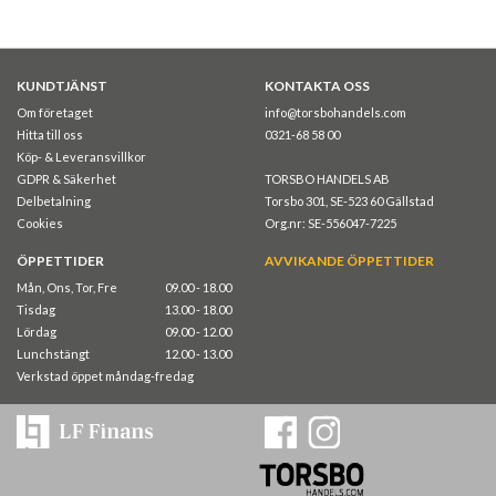
KUNDTJÄNST
KONTAKTA OSS
Om företaget
info@torsbohandels.com
Hitta till oss
0321-68 58 00
Köp- & Leveransvillkor
GDPR & Säkerhet
TORSBO HANDELS AB
Delbetalning
Torsbo 301, SE-523 60 Gällstad
Cookies
Org.nr: SE-556047-7225
ÖPPETTIDER
AVVIKANDE ÖPPETTIDER
Mån, Ons, Tor, Fre
09.00 - 18.00
Tisdag
13.00 - 18.00
Lördag
09.00 - 12.00
Lunchstängt
12.00 - 13.00
Verkstad öppet måndag-fredag