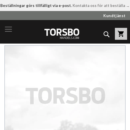
Beställningar görs tillfälligt via e-post.
Kontakta oss för att beställa →
Hoppa
Kundtjänst
till
innehållet
Sök
Hoppa
till
slutet
av
bildgalleriet