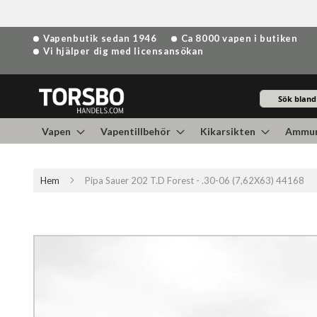
Hoppa
Vapenbutik sedan 1946
Ca 8000 vapen i butiken
till
Vi hjälper dig med licensansökan
innehållet
Sök
Vapen
Vapentillbehör
Kikarsikten
Ammun
Hem
Pipa Sauer 202 T.D Forest - .30-06 (7,62X63) 44168
Hoppa
till
slutet
av
bildgalleriet