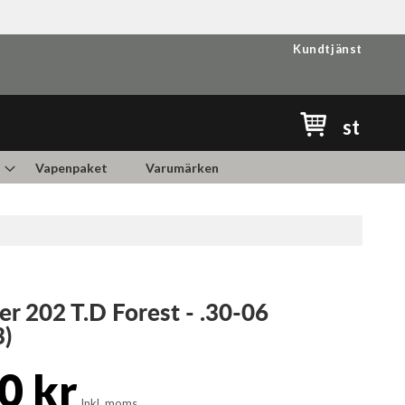
Kundtjänst
Min kundvag
st
Vapenpaket
Varumärken
er 202 T.D Forest - .30-06
3)
0 kr
Inkl. moms