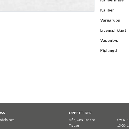
Kaliber
Varugrupp
Licenspliktigt
Vapentyp
Piplängd
OSS
ÖPPETTIDER
ndels.com
Mån, Ons, Tor, Fre
09.00 - 
Tisdag
13.00 - 