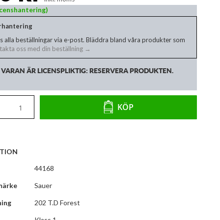
Licenshantering)
erhantering
s alla beställningar via e-post. Bläddra bland våra produkter som
akta oss med din beställning →
VARAN ÄR LICENSPLIKTIG: RESERVERA PRODUKTEN.
KÖP
TION
44168
märke
Sauer
ning
202 T.D Forest
Klass 1