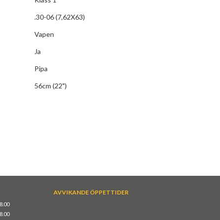
.30-06 (7,62X63)
Vapen
Ja
Pipa
56cm (22")
AVVIKANDE ÖPPETTIDER
18.00
18.00