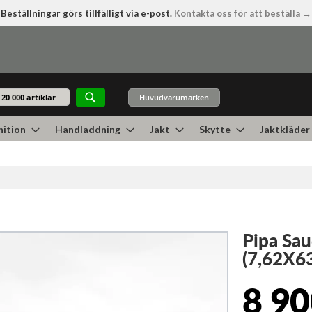
Beställningar görs tillfälligt via e-post.
Kontakta oss för att beställa →
Huvudvarumärken
Sök
ition
Handladdning
Jakt
Skytte
Jaktkläder
Pipa Sau
(7,62X6
8 90