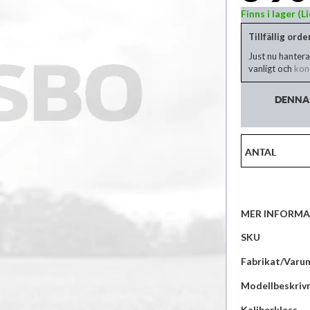
Finns i lager (
Tillfällig ord
Just nu hantera
vanligt och
kont
DENNA 
ANTAL
MER INFORMA
Mer
SKU
information
Fabrikat/Varu
Modellbeskriv
Kaliberklass