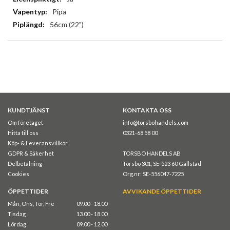
Pipa
56cm (22")
KUNDTJÄNST
KONTAKTA OSS
Om företaget
info@torsbohandels.com
Hitta till oss
0321-68 58 00
Köp- & Leveransvillkor
GDPR & Säkerhet
TORSBO HANDELS AB
Delbetalning
Torsbo 301, SE-523 60 Gällstad
Cookies
Org.nr: SE-556047-7225
ÖPPETTIDER
AVVIKANDE ÖPPETTIDER
Mån, Ons, Tor, Fre
09.00 - 18.00
Tisdag
13.00 - 18.00
Lördag
09.00 - 12.00