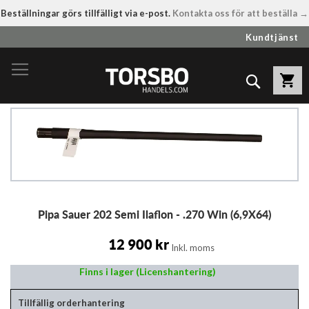
Beställningar görs tillfälligt via e-post.
Kontakta oss för att beställa →
Hoppa
Kundtjänst
till
innehållet
Sök
Hoppa
till
slutet
av
bildgalleriet
Hoppa
Pipa Sauer 202 Semi Ilaflon - .270 Win (6,9X64)
till
början
av
12 900 kr
Inkl. moms
bildgalleriet
Finns i lager (Licenshantering)
Tillfällig orderhantering