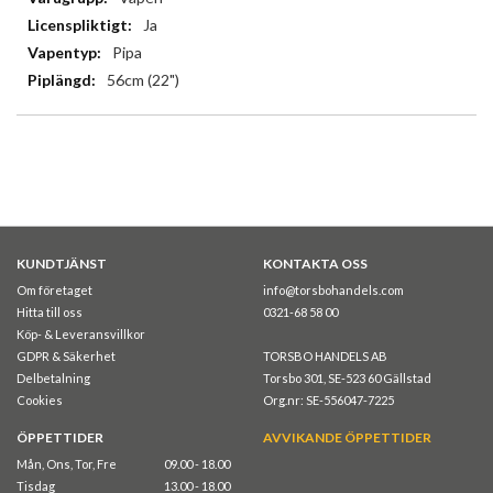
Ja
Pipa
56cm (22")
KUNDTJÄNST
KONTAKTA OSS
Om företaget
info@torsbohandels.com
Hitta till oss
0321-68 58 00
Köp- & Leveransvillkor
GDPR & Säkerhet
TORSBO HANDELS AB
Delbetalning
Torsbo 301, SE-523 60 Gällstad
Cookies
Org.nr: SE-556047-7225
ÖPPETTIDER
AVVIKANDE ÖPPETTIDER
Mån, Ons, Tor, Fre
09.00 - 18.00
Tisdag
13.00 - 18.00