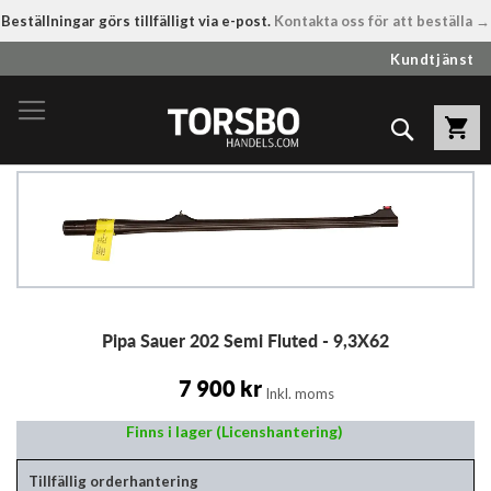
Beställningar görs tillfälligt via e-post.
Kontakta oss för att beställa →
Hoppa
Kundtjänst
till
innehållet
Sök
Hoppa
till
slutet
av
bildgalleriet
Hoppa
Pipa Sauer 202 Semi Fluted - 9,3X62
till
början
av
7 900 kr
Inkl. moms
bildgalleriet
Finns i lager (Licenshantering)
Tillfällig orderhantering