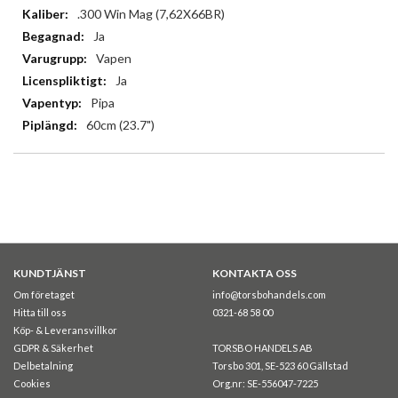
.300 Win Mag (7,62X66BR)
Ja
Vapen
Ja
Pipa
60cm (23.7")
KUNDTJÄNST
KONTAKTA OSS
Om företaget
info@torsbohandels.com
Hitta till oss
0321-68 58 00
Köp- & Leveransvillkor
GDPR & Säkerhet
TORSBO HANDELS AB
Delbetalning
Torsbo 301, SE-523 60 Gällstad
Cookies
Org.nr: SE-556047-7225