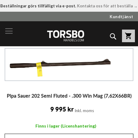
Beställningar görs tillfälligt via e-post.
Kontakta oss för att beställa →
Hoppa
Kundtjänst
till
innehållet
Sök
Hoppa
till
slutet
av
bildgalleriet
Hoppa
Pipa Sauer 202 Semi Fluted - .300 Win Mag (7,62X66BR)
till
början
av
9 995 kr
Inkl. moms
bildgalleriet
Finns i lager (Licenshantering)