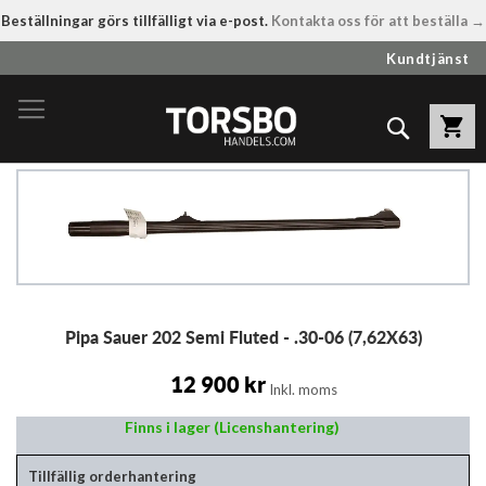
Beställningar görs tillfälligt via e-post.
Kontakta oss för att beställa →
Hoppa
Kundtjänst
till
innehållet
Sök
Hoppa
till
slutet
av
bildgalleriet
Hoppa
Pipa Sauer 202 Semi Fluted - .30-06 (7,62X63)
till
början
av
12 900 kr
Inkl. moms
bildgalleriet
Finns i lager (Licenshantering)
Tillfällig orderhantering