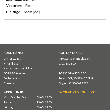
Pipa
56cm (22")
KUNDTJÄNST
KONTAKTA OSS
Om företaget
info@torsbohandels.com
Hitta till oss
0321-68 58 00
Köp- & Leveransvillkor
GDPR & Säkerhet
TORSBO HANDELS AB
Delbetalning
Torsbo 301, SE-523 60 Gällstad
Cookies
Org.nr: SE-556047-7225
ÖPPETTIDER
AVVIKANDE ÖPPETTIDER
Mån, Ons, Tor, Fre
09.00 - 18.00
Tisdag
13.00 - 18.00
Lördag
09.00 - 12.00