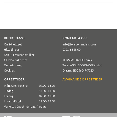
KUNDTJÄNST
KONTAKTA OSS
Om företaget
info@torsbohandels.com
Hitta till oss
0321-68 58 00
Köp- & Leveransvillkor
GDPR & Säkerhet
TORSBO HANDELS AB
Delbetalning
Torsbo 301, SE-523 60 Gällstad
Cookies
Org.nr: SE-556047-7225
ÖPPETTIDER
AVVIKANDE ÖPPETTIDER
Mån, Ons, Tor, Fre
09.00 - 18.00
Tisdag
13.00 - 18.00
Lördag
09.00 - 12.00
Lunchstängt
12.00 - 13.00
Verkstad öppet måndag-fredag