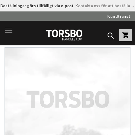
Beställningar görs tillfälligt via e-post.
Kontakta oss för att beställa →
Hoppa
Kundtjänst
till
innehållet
Sök
Hoppa
till
slutet
av
bildgalleriet