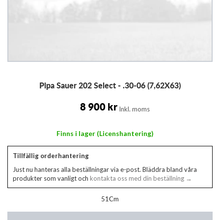
Hoppa
Pipa Sauer 202 Select - .30-06 (7,62X63)
till
början
av
8 900 kr
Inkl. moms
bildgalleriet
Finns i lager (Licenshantering)
Tillfällig orderhantering
Just nu hanteras alla beställningar via e-post. Bläddra bland våra
produkter som vanligt och
kontakta oss med din beställning →
51Cm