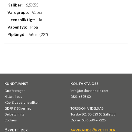
6,5X55
Vapen
Ja
Pipa
56cm (22")
KUNDTJÄNST
KONTAKTA OSS
Om företaget
info@torsbohandels.com
Hitta till oss
0321-68 58 00
Köp- & Leveransvillkor
GDPR & Säkerhet
TORSBO HANDELS AB
Delbetalning
Torsbo 301, SE-523 60 Gällstad
Cookies
Org.nr: SE-556047-7225
ÖPPETTIDER
AVVIKANDE ÖPPETTIDER