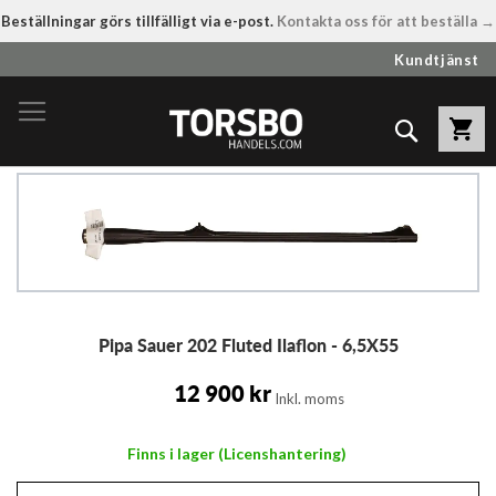
Beställningar görs tillfälligt via e-post.
Kontakta oss för att beställa →
Hoppa
Kundtjänst
till
innehållet
Sök
Hoppa
till
slutet
av
bildgalleriet
Hoppa
Pipa Sauer 202 Fluted Ilaflon - 6,5X55
till
början
av
12 900 kr
Inkl. moms
bildgalleriet
Finns i lager (Licenshantering)