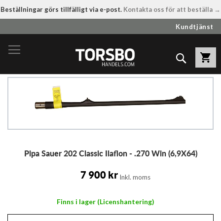
Beställningar görs tillfälligt via e-post.
Kontakta oss för att beställa →
Hoppa
Kundtjänst
till
innehållet
Sök
Hoppa
till
slutet
av
bildgalleriet
Hoppa
Pipa Sauer 202 Classic Ilaflon - .270 Win (6,9X64)
till
början
av
7 900 kr
Inkl. moms
bildgalleriet
Finns i lager (Licenshantering)