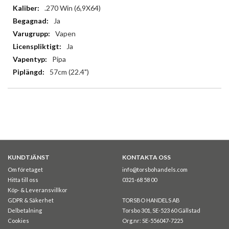
.270 Win (6,9X64)
Ja
Vapen
Ja
Pipa
57cm (22.4")
KUNDTJÄNST
KONTAKTA OSS
Om företaget
info@torsbohandels.com
Hitta till oss
0321-68 58 00
Köp- & Leveransvillkor
GDPR & Säkerhet
TORSBO HANDELS AB
Delbetalning
Torsbo 301, SE-523 60 Gällstad
Cookies
Org.nr: SE-556047-7225