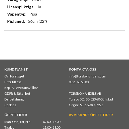
Ja
Pipa
56cm (22")
KUNDTJÄNST
KONTAKTA OSS
Om företaget
info@torsbohandels.com
Hitta till oss
0321-68 58 00
Köp- & Leveransvillkor
GDPR & Säkerhet
TORSBO HANDELS AB
Delbetalning
Torsbo 301, SE-523 60 Gällstad
Cookies
Org.nr: SE-556047-7225
ÖPPETTIDER
AVVIKANDE ÖPPETTIDER
Mån, Ons, Tor, Fre
09.00 - 18.00
Tisdag
13.00 - 18.00