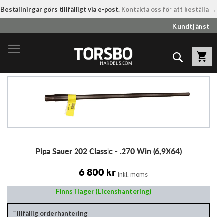
Beställningar görs tillfälligt via e-post.
Kontakta oss för att beställa →
Hoppa
Kundtjänst
till
innehållet
Sök
Hoppa
till
slutet
av
bildgalleriet
Hoppa
Pipa Sauer 202 Classic - .270 Win (6,9X64)
till
början
av
6 800 kr
Inkl. moms
bildgalleriet
Finns i lager (Licenshantering)
Tillfällig orderhantering