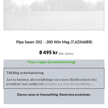
Hoppa
Pipa Sauer 202 - .300 Win Mag (7,62X66BR)
till
början
av
8 495 kr
Inkl. moms
bildgalleriet
Finns i lager (Licenshantering)
Tillfällig orderhantering
Just nu hanteras alla beställningar via e-post. Bläddra bland våra
produkter som vanligt och
kontakta oss med din beställning →
Denna varan är licenspliktig: Reservera produkten.