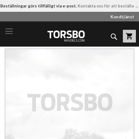
Beställningar görs tillfälligt via e-post.
Kontakta oss för att beställa →
Hoppa
Kundtjänst
till
innehållet
Sök
Hoppa
till
slutet
av
bildgalleriet