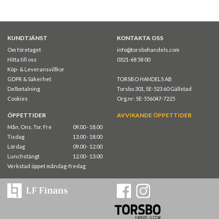
KUNDTJÄNST
KONTAKTA OSS
Om företaget
info@torsbohandels.com
Hitta till oss
0321-68 58 00
Köp- & Leveransvillkor
GDPR & Säkerhet
TORSBO HANDELS AB
Delbetalning
Torsbo 301, SE-523 60 Gällstad
Cookies
Org.nr: SE-556047-7225
ÖPPETTIDER
AVVIKANDE ÖPPETTIDER
Mån, Ons, Tor, Fre
09.00 - 18.00
Tisdag
13.00 - 18.00
Lördag
09.00 - 12.00
Lunchstängt
12.00 - 13.00
Verkstad öppet måndag-fredag