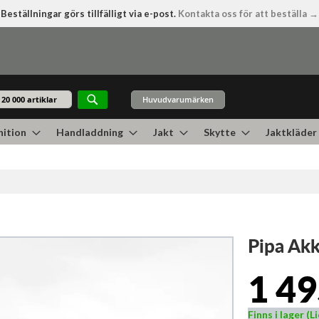
Beställningar görs tillfälligt via e-post.
Kontakta oss för att beställa →
Huvudvarumärken
Sök
ition
Handladdning
Jakt
Skytte
Jaktkläder
Pipa Akk
1 49
Finns i lager (