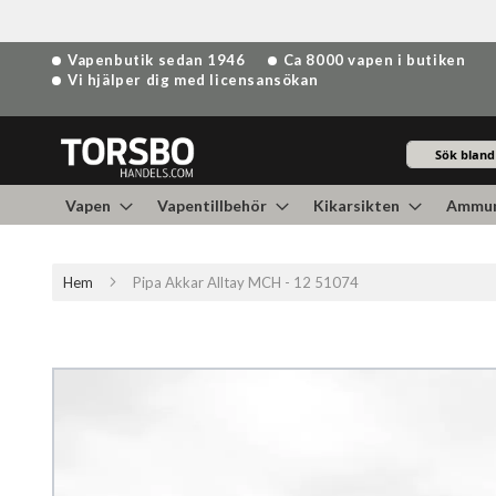
Hoppa
Vapenbutik sedan 1946
Ca 8000 vapen i butiken
till
Vi hjälper dig med licensansökan
innehållet
Sök
Vapen
Vapentillbehör
Kikarsikten
Ammun
Hem
Pipa Akkar Alltay MCH - 12 51074
Hoppa
till
slutet
av
bildgalleriet