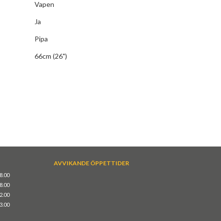
Vapen
Ja
Pipa
66cm (26")
AVVIKANDE ÖPPETTIDER
18.00
18.00
12.00
13.00