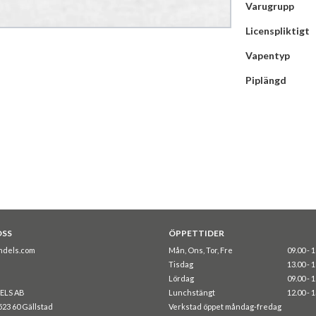
Varugrupp
Licenspliktigt
Vapentyp
Piplängd
OSS
ÖPPETTIDER
ndels.com
Mån, Ons, Tor, Fre
09.00 - 
Tisdag
13.00 - 
Lördag
09.00 - 
ELS AB
Lunchstängt
12.00 - 
523 60 Gällstad
Verkstad öppet måndag-fredag