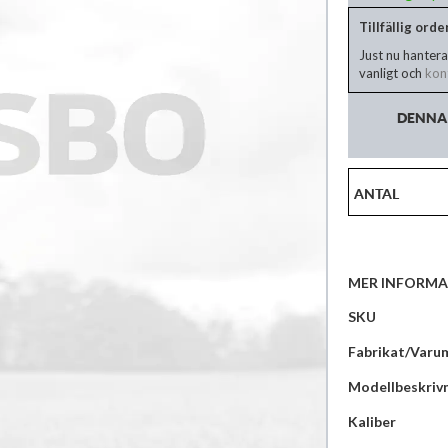
Tillfällig ord
Just nu hantera
vanligt och
kont
DENNA 
ANTAL
MER INFORMA
Mer
SKU
information
Fabrikat/Varu
Modellbeskriv
Kaliber