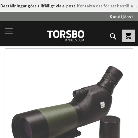
Beställningar görs tillfälligt via e-post.
Kontakta oss för att beställa →
Hoppa
Kundtjänst
till
innehållet
Sök
Hoppa
till
slutet
av
bildgalleriet