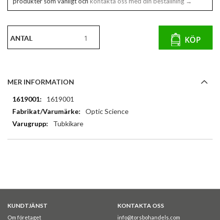
produkter som vanligt och
kontakta oss med din beställning →
ANTAL
KÖP
MER INFORMATION
Mer
1619001
information
Optic Science
Tubkikare
KUNDTJÄNST
KONTAKTA OSS
Om företaget
info@torsbohandels.com