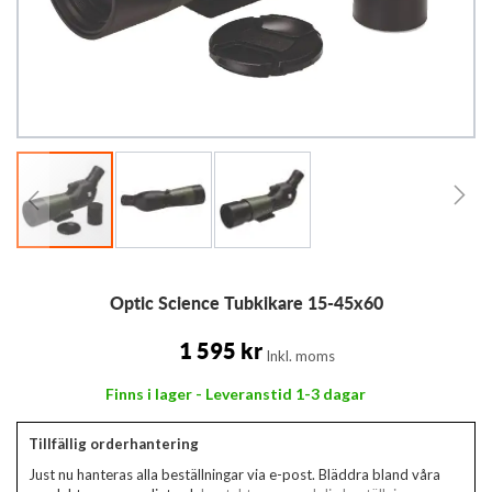
Hoppa
Optic Science Tubkikare 15-45x60
till
början
av
1 595 kr
Inkl. moms
bildgalleriet
Finns i lager - Leveranstid 1-3 dagar
Tillfällig orderhantering
Just nu hanteras alla beställningar via e-post. Bläddra bland våra