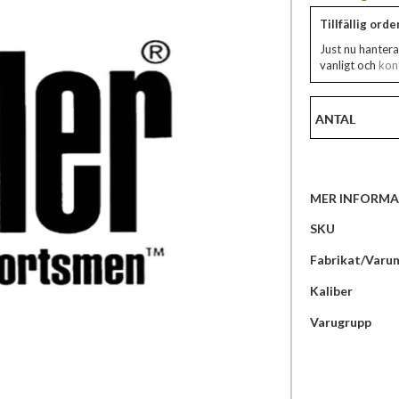
Tillfällig ord
Just nu hantera
vanligt och
kont
ANTAL
MER INFORMA
Mer
SKU
information
Fabrikat/Varu
Kaliber
Varugrupp