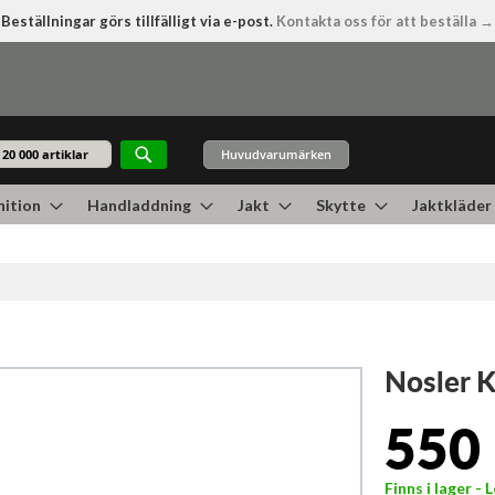
Beställningar görs tillfälligt via e-post.
Kontakta oss för att beställa →
Huvudvarumärken
Sök
ition
Handladdning
Jakt
Skytte
Jaktkläder
Nosler K
550 
Finns i lager -