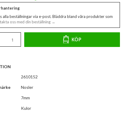
erhantering
s alla beställningar via e-post. Bläddra bland våra produkter som
akta oss med din beställning →
KÖP
TION
2610152
märke
Nosler
7mm
Kulor