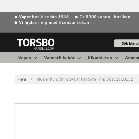
Hoppa
Vapenbutik sedan 1946
Ca 8000 vapen i butiken
till
Vi hjälper dig med licensansökan
innehållet
Sök
Vapen
Vapentillbehör
Kikarsikten
Ammun
Hem
Nosler Kula 7mm 140gr Fail Safe - Frp 50st 2610152
Hoppa
till
slutet
av
bildgalleriet