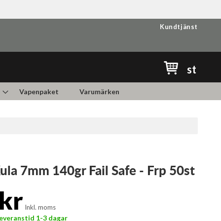
Kundtjänst
Min kundvag
st
Vapenpaket
Varumärken
ula 7mm 140gr Fail Safe - Frp 50st
kr
Inkl. moms
 Leveranstid 1-3 dagar