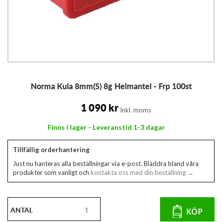
Hoppa
Norma Kula 8mm(S) 8g Helmantel - Frp 100st
till
början
av
1 090 kr
Inkl. moms
bildgalleriet
Finns i lager - Leveranstid 1-3 dagar
Tillfällig orderhantering
Just nu hanteras alla beställningar via e-post. Bläddra bland våra
produkter som vanligt och
kontakta oss med din beställning →
ANTAL
KÖP