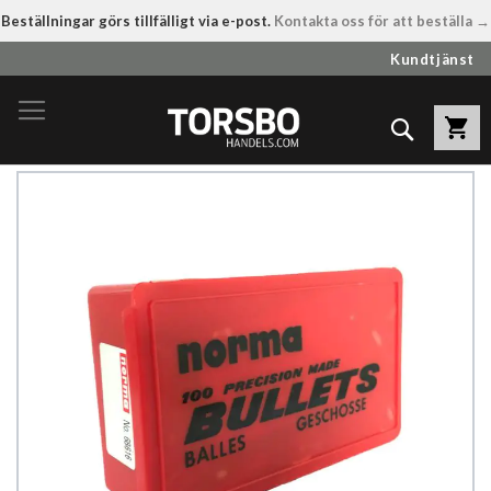
Beställningar görs tillfälligt via e-post.
Kontakta oss för att beställa →
Hoppa
Kundtjänst
till
innehållet
Sök
Hoppa
till
slutet
av
bildgalleriet