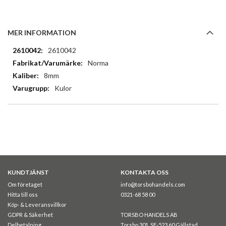
MER INFORMATION
Mer
2610042
information
Norma
8mm
Kulor
KUNDTJÄNST
KONTAKTA OSS
Om företaget
info@torsbohandels.com
Hitta till oss
0321-68 58 00
Köp- & Leveransvillkor
GDPR & Säkerhet
TORSBO HANDELS AB
Delbetalning
Torsbo 301, SE-523 60 Gällstad