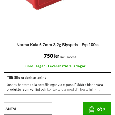
Hoppa
Norma Kula 5,7mm 3,2g Blyspets - Frp 100st
till
början
av
750 kr
Inkl. moms
bildgalleriet
Finns i lager - Leveranstid 1-3 dagar
Tillfällig orderhantering
Just nu hanteras alla beställningar via e-post. Bläddra bland våra
produkter som vanligt och
kontakta oss med din beställning →
ANTAL
KÖP