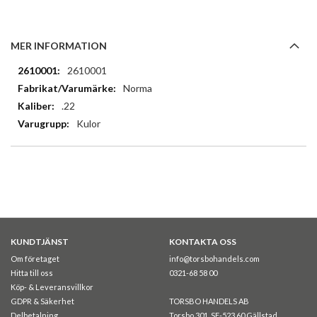
MER INFORMATION
Mer
2610001
information
Norma
.22
Kulor
KUNDTJÄNST
KONTAKTA OSS
Om företaget
info@torsbohandels.com
Hitta till oss
0321-68 58 00
Köp- & Leveransvillkor
GDPR & Säkerhet
TORSBO HANDELS AB
Delbetalning
Torsbo 301, SE-523 60 Gällstad