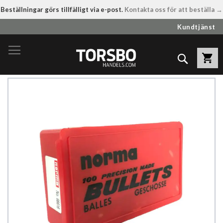
Beställningar görs tillfälligt via e-post.
Kontakta oss för att beställa →
Hoppa
Kundtjänst
till
innehållet
Sök
Hoppa
till
slutet
av
bildgalleriet