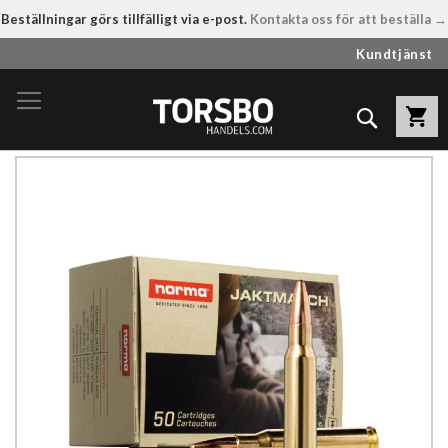
Beställningar görs tillfälligt via e-post.
Kontakta oss för att beställa →
Hoppa
Kundtjänst
till
innehållet
Sök
Hoppa
till
slutet
av
bildgalleriet