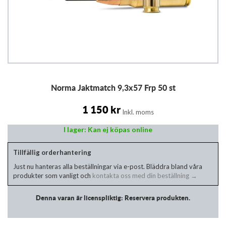
Hoppa
Norma Jaktmatch 9,3x57 Frp 50 st
till
början
av
1 150 kr
Inkl. moms
bildgalleriet
I lager: Kan ej köpas online
Tillfällig orderhantering
Just nu hanteras alla beställningar via e-post. Bläddra bland våra
produkter som vanligt och
kontakta oss med din beställning →
Denna varan är licenspliktig: Reservera produkten.