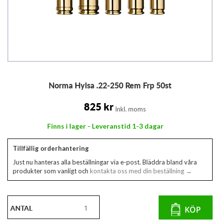
Hoppa
Norma Hylsa .22-250 Rem Frp 50st
till
början
av
825 kr
Inkl. moms
bildgalleriet
Finns i lager - Leveranstid 1-3 dagar
Tillfällig orderhantering
Just nu hanteras alla beställningar via e-post. Bläddra bland våra
produkter som vanligt och
kontakta oss med din beställning →
ANTAL
KÖP