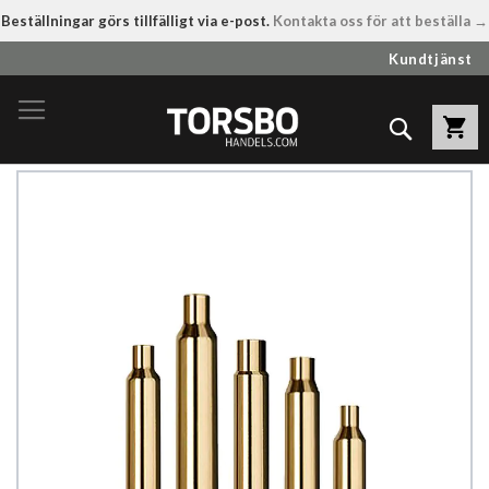
Beställningar görs tillfälligt via e-post.
Kontakta oss för att beställa →
Hoppa
Kundtjänst
till
innehållet
Sök
Hoppa
till
slutet
av
bildgalleriet