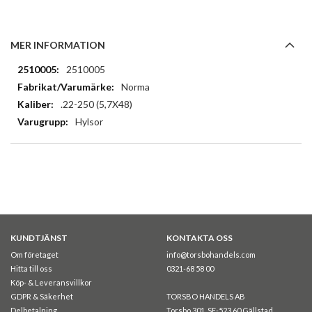
MER INFORMATION
Mer
2510005
information
Norma
.22-250 (5,7X48)
Hylsor
KUNDTJÄNST
KONTAKTA OSS
Om företaget
info@torsbohandels.com
Hitta till oss
0321-68 58 00
Köp- & Leveransvillkor
GDPR & Säkerhet
TORSBO HANDELS AB
Delbetalning
Torsbo 301, SE-523 60 Gällstad