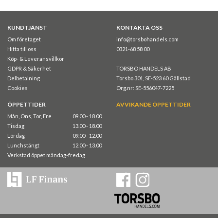
KUNDTJÄNST
KONTAKTA OSS
Om företaget
info@torsbohandels.com
Hitta till oss
0321-68 58 00
Köp- & Leveransvillkor
GDPR & Säkerhet
TORSBO HANDELS AB
Delbetalning
Torsbo 301, SE-523 60 Gällstad
Cookies
Org.nr: SE-556047-7225
ÖPPETTIDER
AVVIKANDE ÖPPETTIDER
Mån, Ons, Tor, Fre
09.00 - 18.00
Tisdag
13.00 - 18.00
Lördag
09.00 - 12.00
Lunchstängt
12.00 - 13.00
Verkstad öppet måndag-fredag