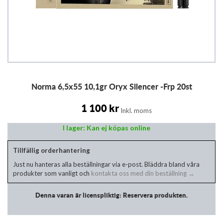
Hoppa
Norma 6,5x55 10,1gr Oryx Silencer -Frp 20st
till
början
av
1 100 kr
Inkl. moms
bildgalleriet
I lager: Kan ej köpas online
Tillfällig orderhantering
Just nu hanteras alla beställningar via e-post. Bläddra bland våra
produkter som vanligt och
kontakta oss med din beställning →
Denna varan är licenspliktig: Reservera produkten.