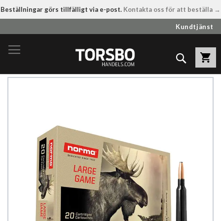
Beställningar görs tillfälligt via e-post.
Kontakta oss för att beställa →
Hoppa
Kundtjänst
till
innehållet
Sök
Hoppa
till
slutet
av
bildgalleriet