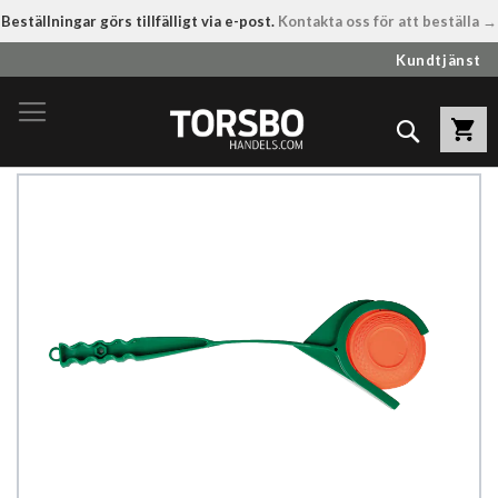
Beställningar görs tillfälligt via e-post.
Kontakta oss för att beställa →
Hoppa
Kundtjänst
till
innehållet
Sök
Hoppa
till
slutet
av
bildgalleriet