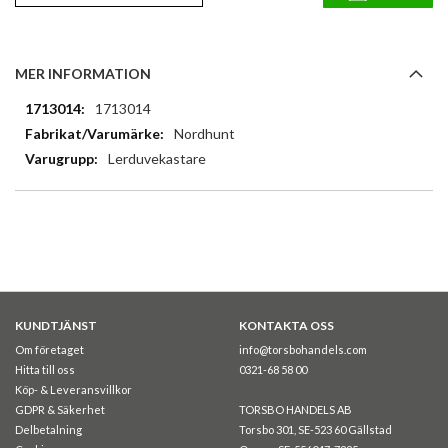
MER INFORMATION
Mer
1713014
information
Nordhunt
Lerduvekastare
KUNDTJÄNST
KONTAKTA OSS
Om företaget
info@torsbohandels.com
Hitta till oss
0321-68 58 00
Köp- & Leveransvillkor
GDPR & Säkerhet
TORSBO HANDELS AB
Delbetalning
Torsbo 301, SE-523 60 Gällstad