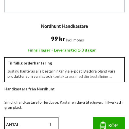
Hoppa
Nordhunt Handkastare
till
början
av
99 kr
Inkl. moms
bildgalleriet
Finns i lager - Leveranstid 1-3 dagar
Tillfällig orderhantering
Just nu hanteras alla beställningar via e-post. Bläddra bland våra
produkter som vanligt och
kontakta oss med din beställning →
Handkastare från Nordhunt
Smidig handkastare för lerduvor. Kastar en duva åt gången. Tillverkad i
grön plast.
ANTAL
KÖP