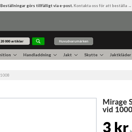
Beställningar görs tillfälligt via e-post.
Kontakta oss för att beställa →
Huvudvarumärken
Sök
ition
Handladdning
Jakt
Skytte
Jaktkläder
011008
Mirage S
vid 1000
3 kr
I