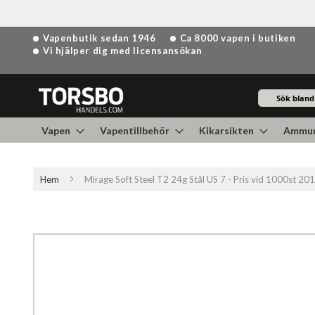
Hoppa
Vapenbutik sedan 1946
Ca 8000 vapen i butiken
till
Vi hjälper dig med licensansökan
innehållet
Sök
Vapen
Vapentillbehör
Kikarsikten
Ammun
Hem
Mirage Soft Steel T2 24g Stål US 7 - Pris vid 1000st 2
Hoppa
till
slutet
av
bildgalleriet