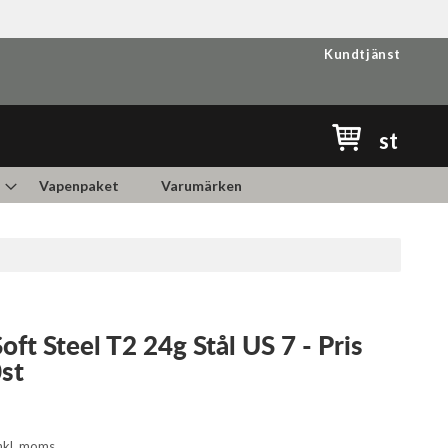
Kundtjänst
Min kundvag
st
Vapenpaket
Varumärken
oft Steel T2 24g Stål US 7 - Pris
st
nkl. moms