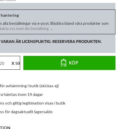
erhantering
s alla beställningar via e-post. Bläddra bland våra produkter som
akta oss med din beställning →
VARAN ÄR LICENSPLIKTIG: RESERVERA PRODUKTEN.
KÖP
X 50
 för avhämtning i butik (skickas ej)
ara hämtas inom 14 dagar
ns och giltig legitimation visas i butik
s för dagsaktuellt lagersaldo
TION