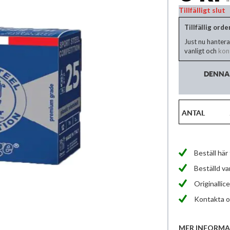
Tillfälligt slut
Tillfällig ord
Just nu hantera
vanligt och
kont
DENNA 
ANTAL
Beställ här
Beställd v
Originallice
Kontakta os
MER INFORMA