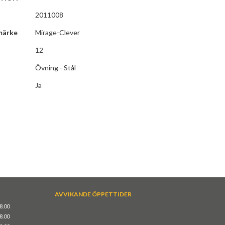
2011008
märke
Mirage-Clever
12
Övning - Stål
Ja
AVVIKANDE ÖPPETTIDER
18.00
18.00