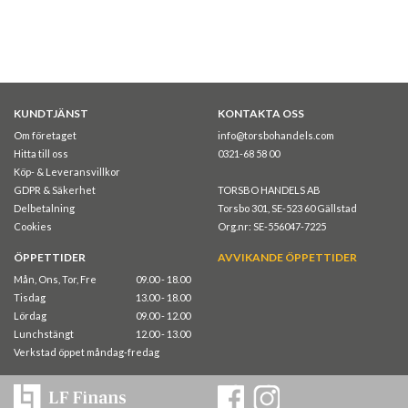
KUNDTJÄNST
KONTAKTA OSS
Om företaget
info@torsbohandels.com
Hitta till oss
0321-68 58 00
Köp- & Leveransvillkor
GDPR & Säkerhet
TORSBO HANDELS AB
Delbetalning
Torsbo 301, SE-523 60 Gällstad
Cookies
Org.nr: SE-556047-7225
ÖPPETTIDER
AVVIKANDE ÖPPETTIDER
Mån, Ons, Tor, Fre
09.00 - 18.00
Tisdag
13.00 - 18.00
Lördag
09.00 - 12.00
Lunchstängt
12.00 - 13.00
Verkstad öppet måndag-fredag