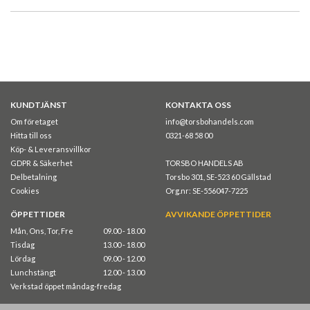
KUNDTJÄNST
KONTAKTA OSS
Om företaget
info@torsbohandels.com
Hitta till oss
0321-68 58 00
Köp- & Leveransvillkor
GDPR & Säkerhet
TORSBO HANDELS AB
Delbetalning
Torsbo 301, SE-523 60 Gällstad
Cookies
Org.nr: SE-556047-7225
ÖPPETTIDER
AVVIKANDE ÖPPETTIDER
Mån, Ons, Tor, Fre
09.00 - 18.00
Tisdag
13.00 - 18.00
Lördag
09.00 - 12.00
Lunchstängt
12.00 - 13.00
Verkstad öppet måndag-fredag