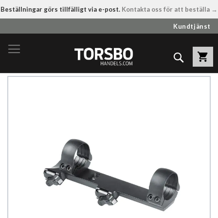
Beställningar görs tillfälligt via e-post.
Kontakta oss för att beställa →
Hoppa
Kundtjänst
till
innehållet
Sök
Hoppa
till
slutet
av
bildgalleriet