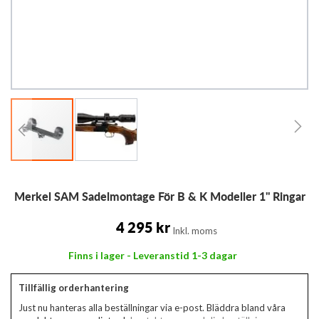
Hoppa
Merkel SAM Sadelmontage För B & K Modeller 1" Ringar
till
början
av
4 295 kr
Inkl. moms
bildgalleriet
Finns i lager - Leveranstid 1-3 dagar
Tillfällig orderhantering
Just nu hanteras alla beställningar via e-post. Bläddra bland våra