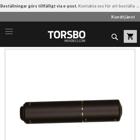
Beställningar görs tillfälligt via e-post.
Kontakta oss för att beställa →
Hoppa
Kundtjänst
till
innehållet
Sök
Hoppa
till
slutet
av
bildgalleriet