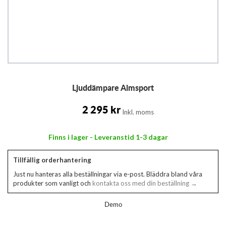
Hoppa
Ljuddämpare Aimsport
till
början
av
2 295 kr
Inkl. moms
bildgalleriet
Finns i lager - Leveranstid 1-3 dagar
Tillfällig orderhantering
Just nu hanteras alla beställningar via e-post. Bläddra bland våra
produkter som vanligt och
kontakta oss med din beställning →
Demo