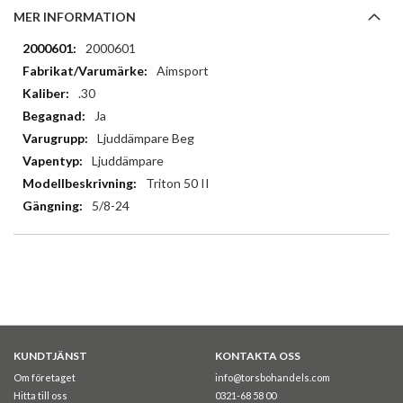
MER INFORMATION
Mer
2000601
information
Aimsport
.30
Ja
Ljuddämpare Beg
Ljuddämpare
Triton 50 II
5/8-24
KUNDTJÄNST
KONTAKTA OSS
Om företaget
info@torsbohandels.com
Hitta till oss
0321-68 58 00