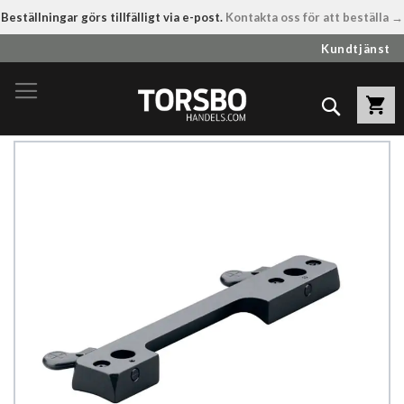
Beställningar görs tillfälligt via e-post.
Kontakta oss för att beställa →
Hoppa
Kundtjänst
till
innehållet
Sök
Hoppa
till
slutet
av
bildgalleriet