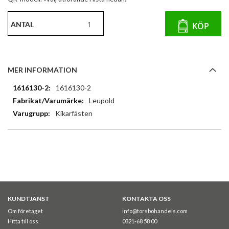
ANTAL
KÖP
MER INFORMATION
Mer
1616130-2
information
Leupold
Kikarfästen
KUNDTJÄNST
KONTAKTA OSS
Om företaget
info@torsbohandels.com
Hitta till oss
0321-68 58 00