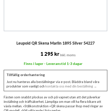
Hoppa
Leupold QR Skena Marlin 1895 Silver 54227
till
början
av
1 295 kr
Inkl. moms
bildgalleriet
Finns i lager - Leveranstid 1-3 dagar
Tillfällig orderhantering
Just nu hanteras alla beställningar via e-post. Bläddra bland våra
produkter som vanligt och
kontakta oss med din beställning →
Fästen som snabbt plockas av och på vapnet utan att det påverkar
inställning och träffsäkerhet. Lämpliga om man vill ha flera kikare att
växla mellan. »Stålkonstruktion »QR skena passar ihop med ringar av
QR-modell. »Välj utförande i lista nedan.