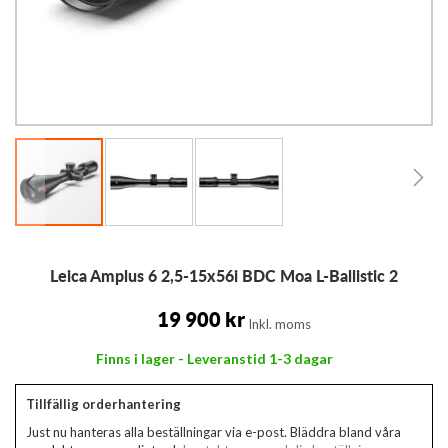
Hoppa
Leica Amplus 6 2,5-15x56i BDC Moa L-Ballistic 2
till
början
av
19 900 kr
Inkl. moms
bildgalleriet
Finns i lager - Leveranstid 1-3 dagar
Tillfällig orderhantering
Just nu hanteras alla beställningar via e-post. Bläddra bland våra