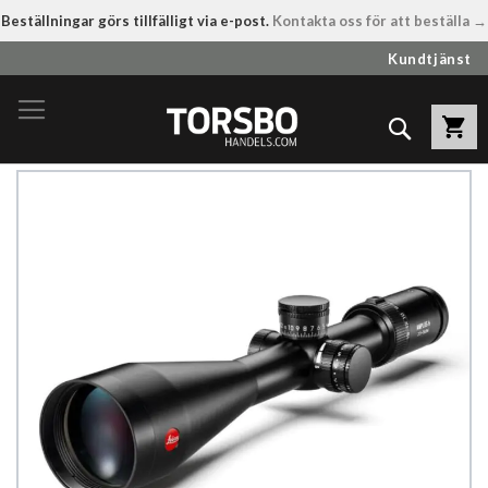
Beställningar görs tillfälligt via e-post.
Kontakta oss för att beställa →
Hoppa
Kundtjänst
till
innehållet
Sök
Hoppa
till
slutet
av
bildgalleriet