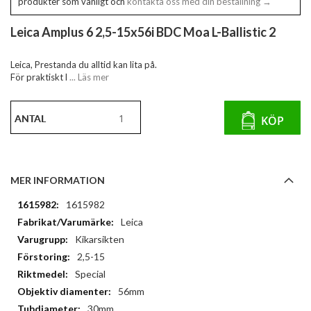
produkter som vanligt och
kontakta oss med din beställning →
Leica Amplus 6 2,5-15x56i BDC Moa L-Ballistic 2
Leica, Prestanda du alltid kan lita på.
För praktiskt l
... Läs mer
ANTAL
KÖP
MER INFORMATION
Mer
1615982
information
Leica
Kikarsikten
2,5-15
Special
56mm
30mm