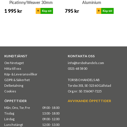
Picatinny/Weaver 30mm
Aluminium
+
+
1 995 kr
795 kr
Köp till
Köp till
KUNDTJÄNST
KONTAKTA OSS
Om företaget
info@torsbohandels.com
Hitta till oss
0321-68 58 00
Köp- & Leveransvillkor
GDPR & Säkerhet
TORSBO HANDELS AB
Delbetalning
Torsbo 301, SE-523 60 Gällstad
Cookies
Org.nr: SE-556047-7225
ÖPPETTIDER
AVVIKANDE ÖPPETTIDER
Mån, Ons, Tor, Fre
09.00 - 18.00
Tisdag
13.00 - 18.00
Lördag
09.00 - 12.00
Lunchstängt
12.00 - 13.00